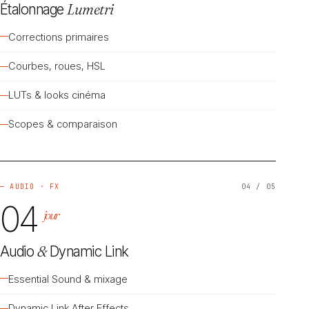
Étalonnage
Lumetri
Corrections primaires
Courbes, roues, HSL
LUTs & looks cinéma
Scopes & comparaison
— AUDIO · FX
04 / 05
04
jour
Audio
&
Dynamic Link
Essential Sound & mixage
Dynamic Link After Effects