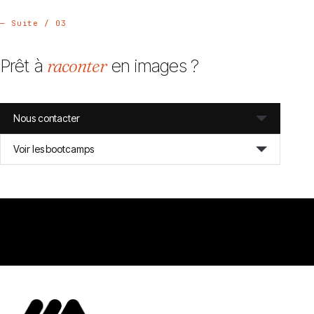
— Suite / 03
Prêt à
raconter
en images ?
Nous contacter
Voir les bootcamps