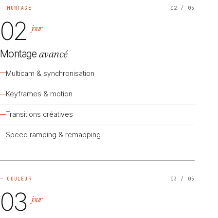
— MONTAGE
02 / 05
02
jour
Montage
avancé
Multicam & synchronisation
Keyframes & motion
Transitions créatives
Speed ramping & remapping
— COULEUR
03 / 05
03
jour