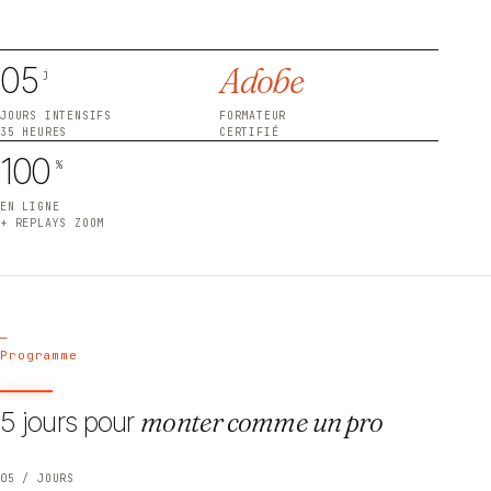
05
Adobe
j
JOURS INTENSIFS
FORMATEUR
35 HEURES
CERTIFIÉ
100
%
EN LIGNE
+ REPLAYS ZOOM
—
Programme
5 jours pour
monter comme un pro
05 / JOURS