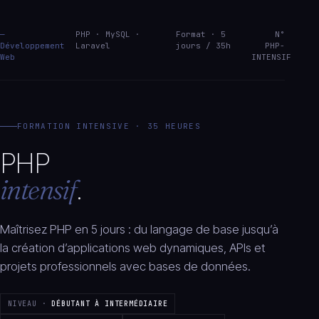
—
PHP · MySQL ·
Format · 5
N°
Développement
Laravel
jours / 35h
PHP-
Web
INTENSIF
FORMATION INTENSIVE · 35 HEURES
PHP
intensif
.
Maîtrisez PHP en 5 jours : du langage de base jusqu’à
la création d’applications web dynamiques, APIs et
projets professionnels avec bases de données.
NIVEAU ·
DÉBUTANT À INTERMÉDIAIRE