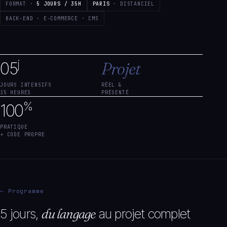
FORMAT ·
5 JOURS / 35H
PARIS
· DISTANCIEL
BACK-END · E-COMMERCE · CMS
j
05
Projet
JOURS INTENSIFS
RÉEL &
35 HEURES
PRÉSENTÉ
%
100
PRATIQUE
+ CODE PROPRE
— Programme
5 jours,
du langage
au projet complet