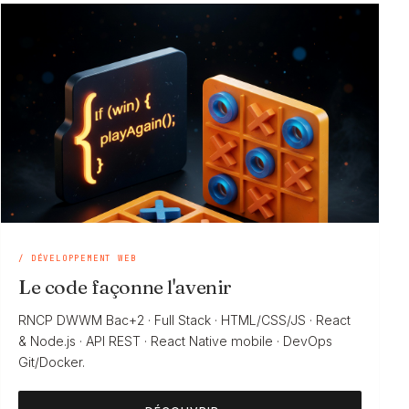
/ DÉVELOPPEMENT WEB
Le code façonne l'avenir
RNCP DWWM Bac+2 · Full Stack · HTML/CSS/JS · React
& Node.js · API REST · React Native mobile · DevOps
Git/Docker.