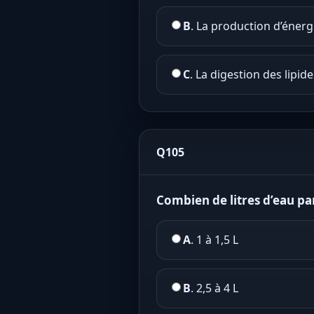
B
. La production d’éner
C
. La digestion des lipide
Q105
Combien de litres d’eau par
A
. 1 à 1,5 L
B
. 2,5 à 4 L