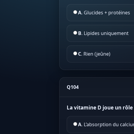
A
. Glucides + protéines
B
. Lipides uniquement
C
. Rien (jeûne)
Q104
La vitamine D joue un rôle
A
. L’absorption du calci