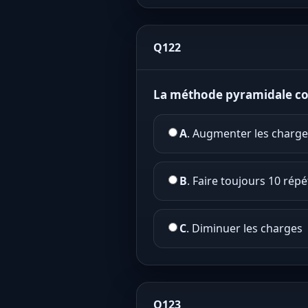
Q122
La méthode pyramidale con
A
. Augmenter les charges
B
. Faire toujours 10 répé
C
. Diminuer les charges
Q123