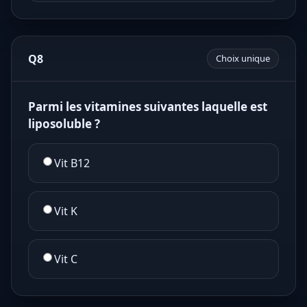
Q8
Choix unique
Parmi les vitamines suivantes laquelle est
liposoluble ?
Vit B12
Vit K
Vit C