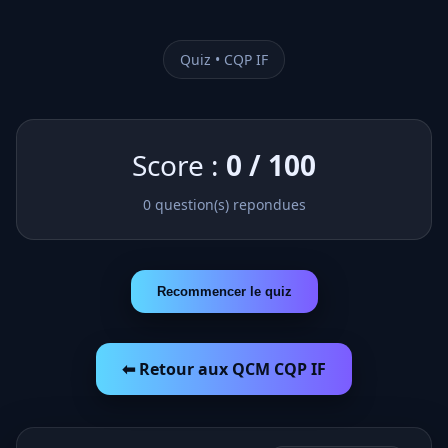
Quiz • CQP IF
Score :
0
/
100
0
question(s) repondues
Recommencer le quiz
⬅ Retour aux QCM CQP IF