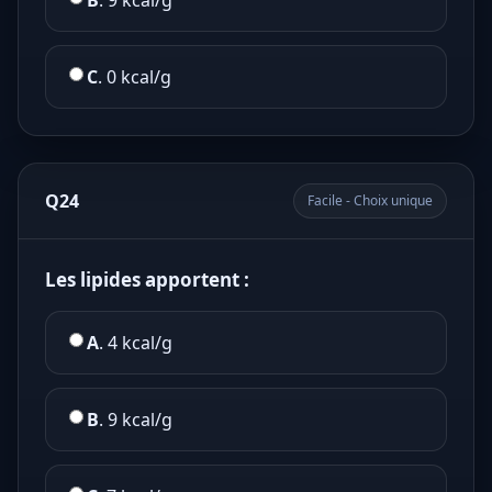
B
. 9 kcal/g
C
. 0 kcal/g
Q24
Facile - Choix unique
Les lipides apportent :
A
. 4 kcal/g
B
. 9 kcal/g